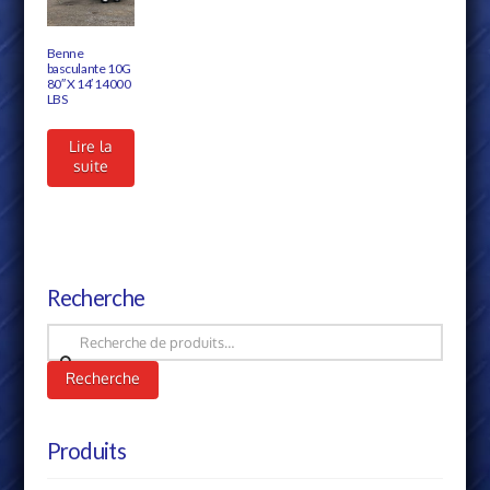
Benne
basculante 10G
80″ X 14′ 14000
LBS
Lire la
suite
Recherche
Recherche
pour :
Recherche
Produits