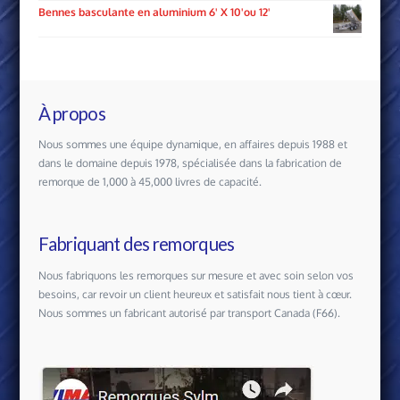
Bennes basculante en aluminium 6' X 10'ou 12'
À propos
Nous sommes une équipe dynamique, en affaires depuis 1988 et
dans le domaine depuis 1978, spécialisée dans la fabrication de
remorque de 1,000 à 45,000 livres de capacité.
Fabriquant des remorques
Nous fabriquons les remorques sur mesure et avec soin selon vos
besoins, car revoir un client heureux et satisfait nous tient à cœur.
Nous sommes un fabricant autorisé par transport Canada (F66).