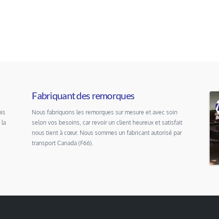
Fabriquant des remorques
is
Nous fabriquons les remorques sur mesure et avec soin
 la
selon vos besoins, car revoir un client heureux et satisfait
nous tient à cœur. Nous sommes un fabricant autorisé par
transport Canada (F66).