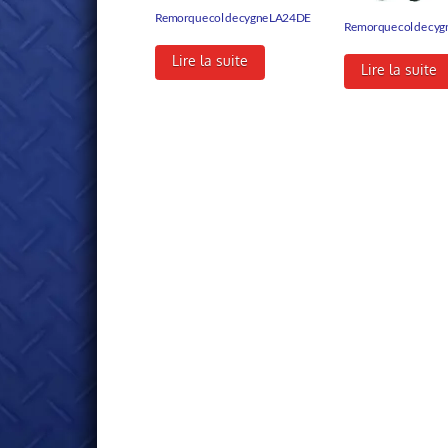
Remorque col de cygne LA24DE
Remorque col de cy
Lire la suite
Lire la suite