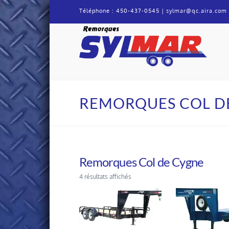
Téléphone :
450-437-0545
|
sylmar@qc.aira.com
Remorque
Sylmar
REMORQUES COL D
Remorques Col de Cygne
4 résultats affichés