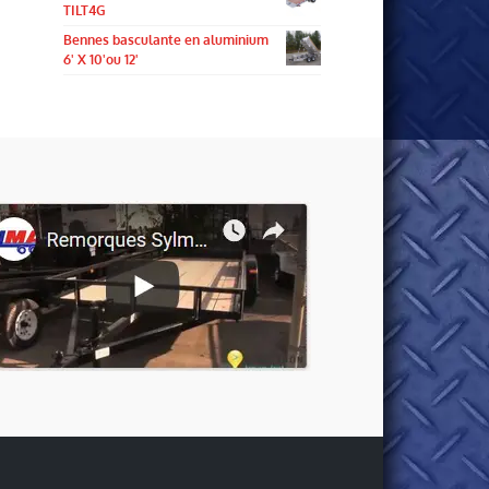
TILT4G
Bennes basculante en aluminium
6' X 10'ou 12'