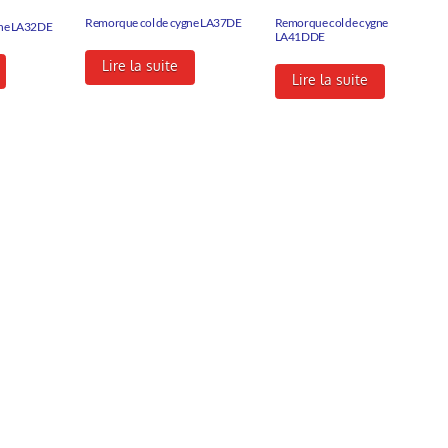
Remorque col de cygne LA37DE
Remorque col de cygne
gne LA32DE
LA41DDE
Lire la suite
Lire la suite