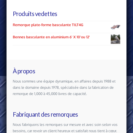
Produits vedettes
Remorque plate-forme basculante TILT4G
Bennes basculante en aluminium 6' X 10'ou 12'
À propos
Nous sommes une équipe dynamique, en affaires depuis 1988 et
dans le domaine depuis 1978, spécialisée dans la fabrication de
remorque de 1,000 à 45,000 livres de capacité.
Fabriquant des remorques
Nous fabriquons les remorques sur mesure et avec soin selon vos
besoins, car revoir un client heureux et satisfait nous tient à cœur.