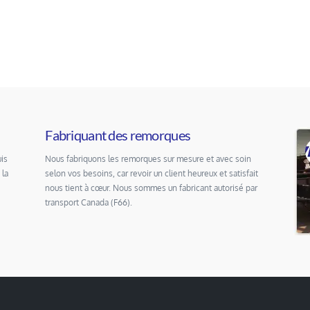
Fabriquant des remorques
is
Nous fabriquons les remorques sur mesure et avec soin
 la
selon vos besoins, car revoir un client heureux et satisfait
nous tient à cœur. Nous sommes un fabricant autorisé par
transport Canada (F66).