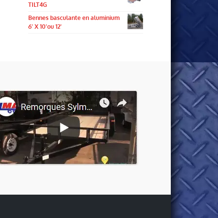
TILT4G
Bennes basculante en aluminium
6' X 10'ou 12'