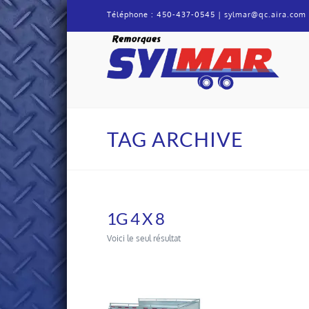
Téléphone :
450-437-0545
|
sylmar@qc.aira.com
Remorque
Sylmar
TAG ARCHIVE
1G 4 X 8
Voici le seul résultat