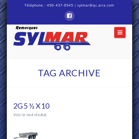
Téléphone :
450-437-0545
|
sylmar@qc.aira.com
Remorque
Naviga
Sylmar
TAG ARCHIVE
2G 5 ½ X 10
Voici le seul résultat