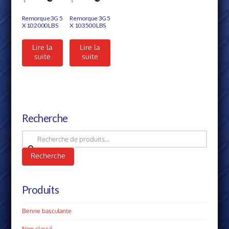
Remorque 3G 5
Remorque 3G 5
X 10 2000 LBS
X 10 3500 LBS
Lire la
Lire la
suite
suite
Recherche
Recherche
pour :
Recherche
Produits
Benne basculante
Non classé