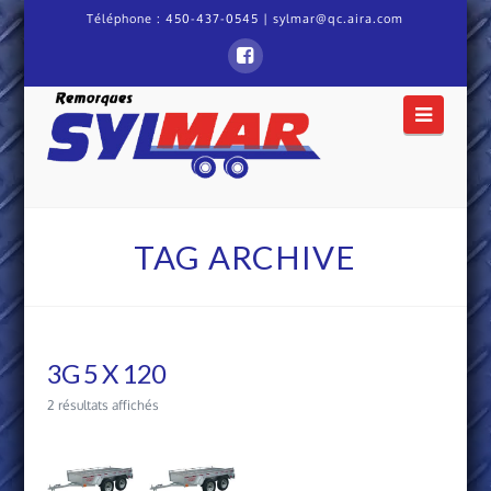
Téléphone :
450-437-0545
|
sylmar@qc.aira.com
Remorque
Naviga
Sylmar
TAG ARCHIVE
3G 5 X 120
2 résultats affichés