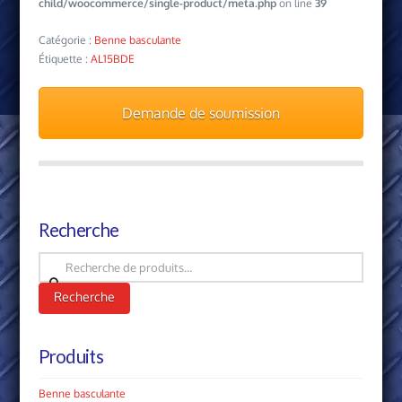
child/woocommerce/single-product/meta.php
on line
39
Catégorie :
Benne basculante
Étiquette :
AL15BDE
Demande de soumission
Recherche
Recherche
pour :
Recherche
Produits
Benne basculante