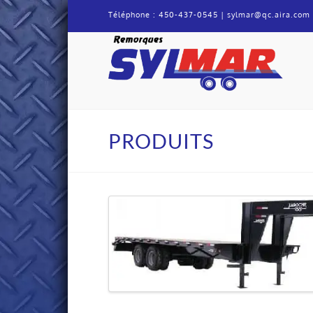
Téléphone :
450-437-0545
|
sylmar@qc.aira.com
Remorque
Sylmar
PRODUITS