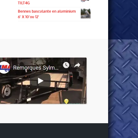
TILT4G
Bennes basculante en aluminium
6' X 10'ou 12'