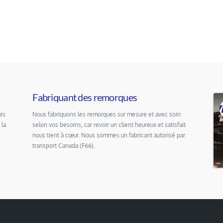
Fabriquant des remorques
is
Nous fabriquons les remorques sur mesure et avec soin
 la
selon vos besoins, car revoir un client heureux et satisfait
nous tient à cœur. Nous sommes un fabricant autorisé par
transport Canada (F66).