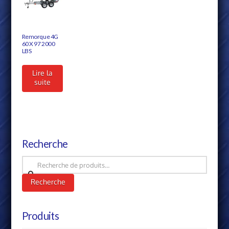
Remorque 4G
60 X 97 2000
LBS
Lire la
suite
Recherche
Recherche
pour :
Recherche
Produits