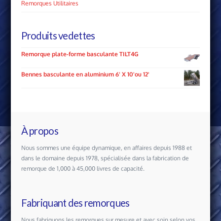
Remorques Utilitaires
Produits vedettes
Remorque plate-forme basculante TILT4G
Bennes basculante en aluminium 6' X 10'ou 12'
À propos
Nous sommes une équipe dynamique, en affaires depuis 1988 et
dans le domaine depuis 1978, spécialisée dans la fabrication de
remorque de 1,000 à 45,000 livres de capacité.
Fabriquant des remorques
Nous fabriquons les remorques sur mesure et avec soin selon vos