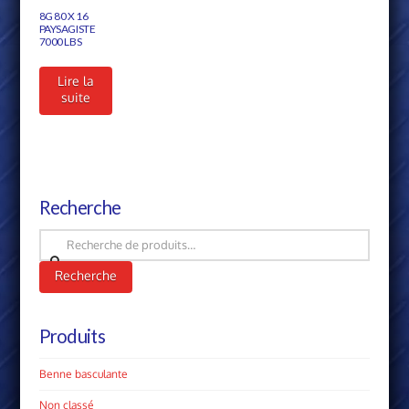
8G 80 X 16
PAYSAGISTE
7000 LBS
Lire la
suite
Recherche
Recherche
pour :
Recherche
Produits
Benne basculante
Non classé