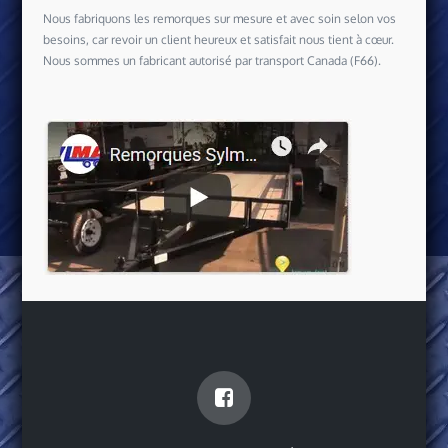
Nous fabriquons les remorques sur mesure et avec soin selon vos
besoins, car revoir un client heureux et satisfait nous tient à cœur.
Nous sommes un fabricant autorisé par transport Canada (F66).