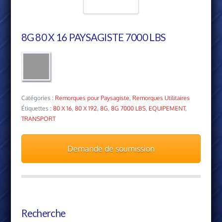
8G 80 X 16 PAYSAGISTE 7000 LBS
Catégories :
Remorques pour Paysagiste
,
Remorques Utilitaires
Étiquettes :
80 X 16
,
80 X 192
,
8G
,
8G 7000 LBS
,
EQUIPEMENT
,
TRANSPORT
Demande de soumission
Recherche