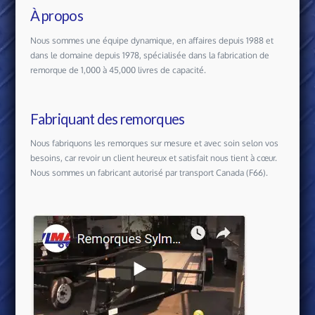
À propos
Nous sommes une équipe dynamique, en affaires depuis 1988 et
dans le domaine depuis 1978, spécialisée dans la fabrication de
remorque de 1,000 à 45,000 livres de capacité.
Fabriquant des remorques
Nous fabriquons les remorques sur mesure et avec soin selon vos
besoins, car revoir un client heureux et satisfait nous tient à cœur.
Nous sommes un fabricant autorisé par transport Canada (F66).