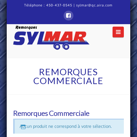
Téléphone :
450-437-0545
|
sylmar@qc.aira.com
Remorque
Naviga
Sylmar
REMORQUES
COMMERCIALE
Remorques Commerciale
Aucun produit ne correspond à votre sélection.