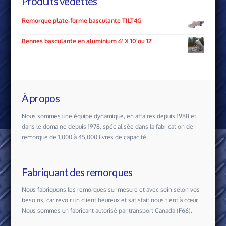
Produits vedettes
Remorque plate-forme basculante TILT4G
Bennes basculante en aluminium 6' X 10'ou 12'
À propos
Nous sommes une équipe dynamique, en affaires depuis 1988 et
dans le domaine depuis 1978, spécialisée dans la fabrication de
remorque de 1,000 à 45,000 livres de capacité.
Fabriquant des remorques
Nous fabriquons les remorques sur mesure et avec soin selon vos
besoins, car revoir un client heureux et satisfait nous tient à cœur.
Nous sommes un fabricant autorisé par transport Canada (F66).