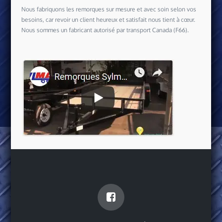
Nous fabriquons les remorques sur mesure et avec soin selon vos
besoins, car revoir un client heureux et satisfait nous tient à cœur.
Nous sommes un fabricant autorisé par transport Canada (F66).