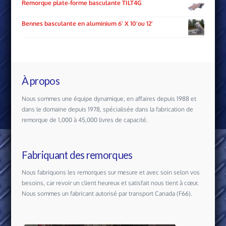
Remorque plate-forme basculante TILT4G
Bennes basculante en aluminium 6' X 10'ou 12'
À propos
Nous sommes une équipe dynamique, en affaires depuis 1988 et
dans le domaine depuis 1978, spécialisée dans la fabrication de
remorque de 1,000 à 45,000 livres de capacité.
Fabriquant des remorques
Nous fabriquons les remorques sur mesure et avec soin selon vos
besoins, car revoir un client heureux et satisfait nous tient à cœur.
Nous sommes un fabricant autorisé par transport Canada (F66).